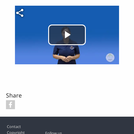
Video file
Play
Video
Share
Footer
Contact
Copyright
Follow us