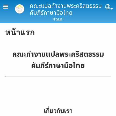
Skip to main content
คณะแปลทำงานพระคริสตธรรม
Se
คัมภีร์ภาษามือไทย
ThSLBT
หน้าแรก
คณะทำงานแปลพระคริสตธรรม
คัมภีร์ภาษามือไทย
เกี่ยวกับเรา