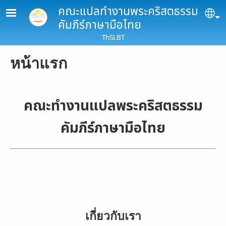
Skip to main content
คณะแปลทำงานพระคริสตธรรม
Se
คัมภีร์ภาษามือไทย
ThSLBT
หน้าแรก
คณะทำงานแปลพระคริสตธรรม
คัมภีร์ภาษามือไทย
เกี่ยวกับเรา