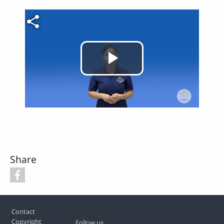
Video file
Play
Video
Share
Footer
Contact
Copyright
Follow us