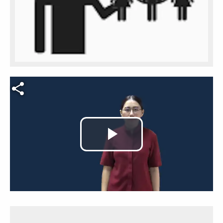
Video file
Play
Video