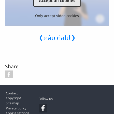
Accept all cookies
Only accept video cookies
❮ กลับ
ต่อไป ❯
Share
Footer
Contact
Copyright
Follow us
Site map
Privacy policy
Cookie settings