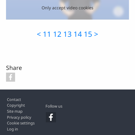
Only accept video cookies
<
11
12
13
14
15
>
Share
Footer
Contact
Copyright
Follow us
Site map
Privacy policy
Cookie settings
Log in