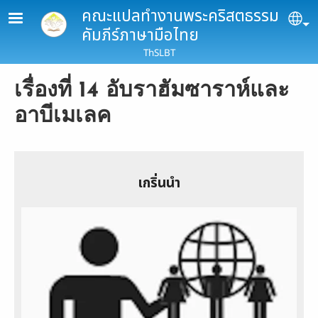
Skip to main content
คณะแปลทำงานพระคริสตธรรม
Se
คัมภีร์ภาษามือไทย
ThSLBT
เรื่องที่ 14 อับราฮัมซาราห์และ
อาบีเมเลค
เกริ่นนำ