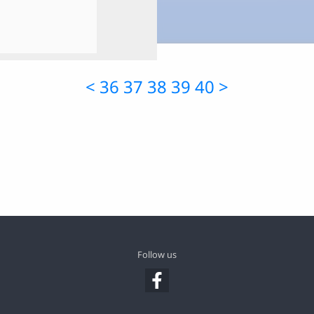
<
36
37
38
39
40
>
Follow us