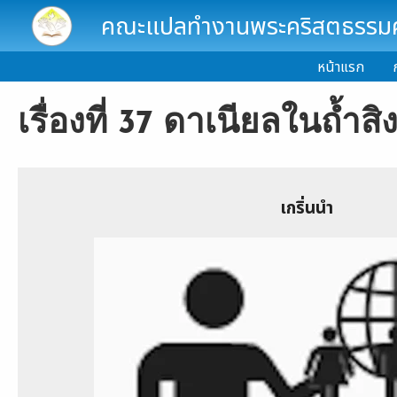
Skip to main content
คณะแปลทำงานพระคริสตธรรมคั
หน้าแรก
เรื่องที่ 37 ดาเนียลในถ้ำส
เกริ่นนำ