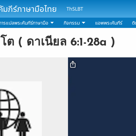
มภีร์ภาษามือไทย
ThSLBT
การแปลพระคัมภีร์ภาษามือ
กิจกรรม
แอพพระคัมภีร์
ติ
ิงโต ( ดาเนียล 6:1-28a )
Video file