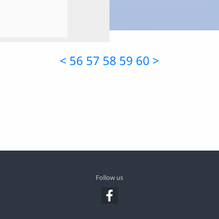
<
56
57
58
59
60
>
Follow us