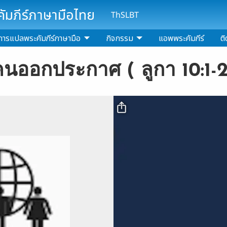
มภีร์ภาษามือไทย
ThSLBT
การแปลพระคัมภีร์ภาษามือ
กิจกรรม
แอพพระคัมภีร์
ติ
องคนออกประกาศ ( ลูกา 10:1-
Video file