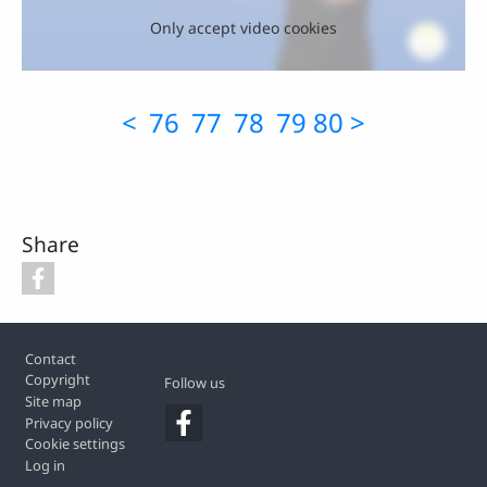
Only accept video cookies
<
76
77
78
79
80
>
Share
Footer
Contact
Copyright
Follow us
Site map
Privacy policy
Cookie settings
Log in