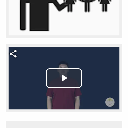
Video file
Play
Video