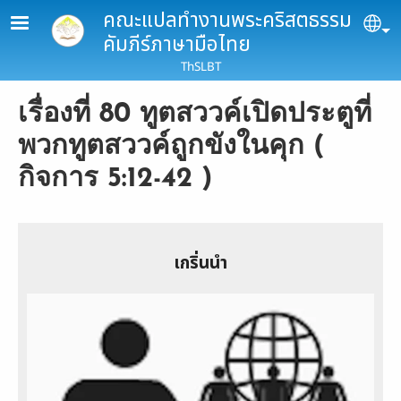
Skip to main content
คณะแปลทำงานพระคริสตธรรม
Se
คัมภีร์ภาษามือไทย
ThSLBT
เรื่องที่ 80 ทูตสววค์เปิดประตูที่
พวกทูตสววค์ถูกขังในคุก (
กิจการ 5:12-42 )
เกริ่นนำ