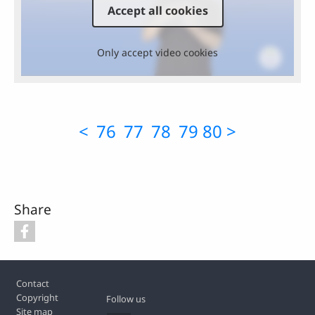
Accept all cookies
Only accept video cookies
<
76
77
78
79
80
>
Share
Footer
Contact
Copyright
Follow us
Site map