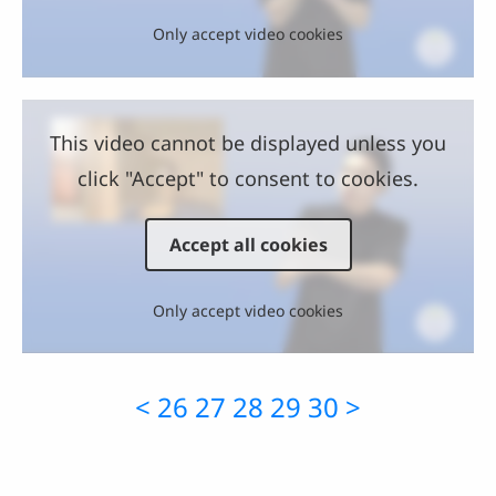
Only accept video cookies
This video cannot be displayed unless you
click "Accept" to consent to cookies.
Accept all cookies
Only accept video cookies
<
26
27
28
29
30
>