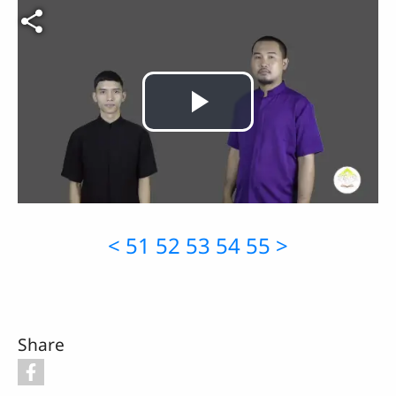
Video file
Play
Video
<
51
52
53
54
55
>
Share