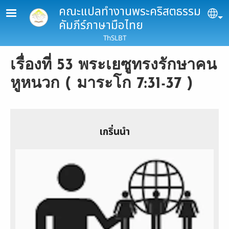
Skip to main content
คณะแปลทำงานพระคริสตธรรม
Se
คัมภีร์ภาษามือไทย
ThSLBT
เรื่องที่ 53 พระเยซูทรงรักษาคน
หูหนวก ( มาระโก 7:31-37 )
เกริ่นนำ