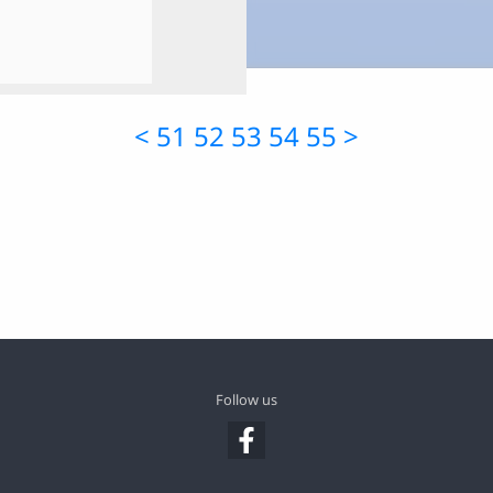
<
51
52
53
54
55
>
Follow us