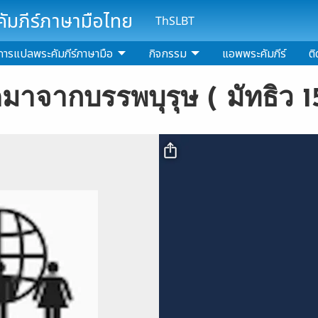
มภีร์ภาษามือไทย
ThSLBT
การแปลพระคัมภีร์ภาษามือ
กิจกรรม
แอพพระคัมภีร์
ติ
ดมาจากบรรพบุรุษ ( มัทธิว 15:
Video file