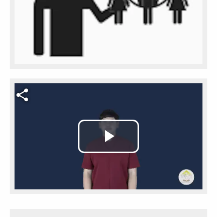
Video file
Play
Video