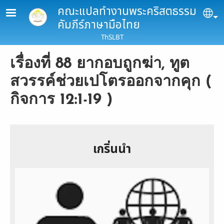
Skip to main content
คณะแปลทำงานพระคริสตธรรม
Se
คัมภีร์ภาษามือไทย
ThSLBT
เรื่องที่ 88 ยากอบถูกฆ่า, ทูต
สวรรค์ช่วยเปโตรออกจากคุก (
กิจการ 12:1-19 )
เกริ่นนำ