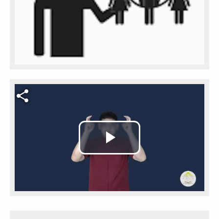
Video file
Play
Video