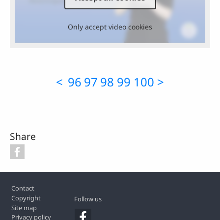
Only accept video cookies
<
96
97
98
99
100
>
Share
Footer
Contact
Copyright
Follow us
Site map
Privacy policy